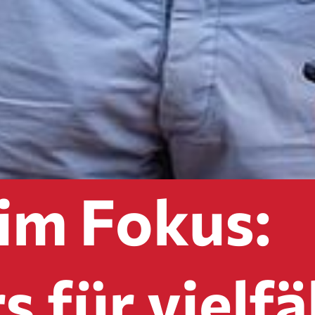
 im Fokus:
 für vielfä