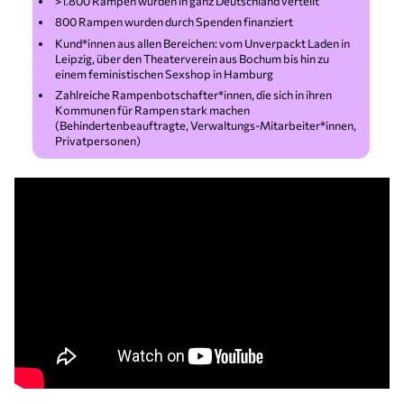
>1.800 Rampen wurden in ganz Deutschland verteilt
800 Rampen wurden durch Spenden finanziert
Kund*innen aus allen Bereichen: vom Unverpackt Laden in
Leipzig, über den Theaterverein aus Bochum bis hin zu
einem feministischen Sexshop in Hamburg
Zahlreiche Rampenbotschafter*innen, die sich in ihren
Kommunen für Rampen stark machen
(Behindertenbeauftragte, Verwaltungs-Mitarbeiter*innen,
Privatpersonen)