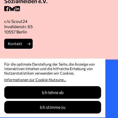
Sozialhelden e.V.
c/o Scout24
Invalidenstr. 65
10557 Berlin
Kontakt
Für die optimale Darstellung der Seite, die Anzeige von
Mitmachen
interaktiven Inhalten und die hilfreiche Erhebung von
Nutzerstatistiken verwenden wir Cookies.
Inklusion geht nicht allein
Informationen zur Cookie-Nutzung
...
Denn Inklusion schaffen wir nur gemeinsam - und auch
Ich lehne ab
du kannst einfach mal mitmachen.
Jetzt engagieren!
Ich stimme zu