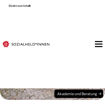
Direkt zum Inhalt
Wheelramp
1-2 Stufen einfach mit
unseren Alu-Rampen
überbrücken
Akademie und Beratung