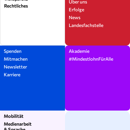
Über uns
Rechtliches
Erfolge
News
Landesfachstelle
Spenden
Akademie
Mitmachen
#MindestlohnFürAlle
Newsletter
Karriere
Mobilität
Medienarbeit
& Sprache