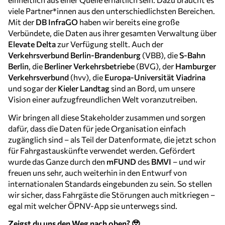
viele Partner*innen aus den unterschiedlichsten Bereichen.
Mit der
DB InfraGO
haben wir bereits eine große
Verbündete, die Daten aus ihrer gesamten Verwaltung über
Elevate Delta
zur Verfügung stellt. Auch der
Verkehrsverbund Berlin-Brandenburg
(VBB), die
S-Bahn
Berlin
, die
Berliner Verkehrsbetriebe
(BVG), der
Hamburger
Verkehrsverbund
(hvv), die
Europa-Universität Viadrina
und sogar der
Kieler Landtag
sind an Bord, um unsere
Vision einer aufzugfreundlichen Welt voranzutreiben.
Wir bringen all diese Stakeholder zusammen und sorgen
dafür, dass die Daten für jede Organisation einfach
zugänglich sind – als Teil der Datenformate, die jetzt schon
für Fahrgastauskünfte verwendet werden. Gefördert
wurde das Ganze durch den
mFUND
des
BMVI
– und wir
freuen uns sehr, auch weiterhin in den Entwurf von
internationalen Standards eingebunden zu sein. So stellen
wir sicher, dass Fahrgäste die Störungen auch mitkriegen –
egal mit welcher ÖPNV-App sie unterwegs sind.
Zeigst du uns den Weg nach oben? 🥹