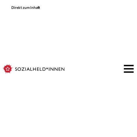
Direkt zum Inhalt
Elevate
Vorher wissen, ob der
Aufzug geht
Akademie und Beratung